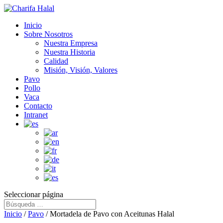
Inicio
Sobre Nosotros
Nuestra Empresa
Nuestra Historia
Calidad
Misión, Visión, Valores
Pavo
Pollo
Vaca
Contacto
Intranet
Seleccionar página
Inicio
/
Pavo
/ Mortadela de Pavo con Aceitunas Halal