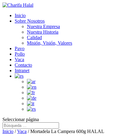
Inicio
Sobre Nosotros
Nuestra Empresa
Nuestra Historia
Calidad
Misión, Visión, Valores
Pavo
Pollo
Vaca
Contacto
Intranet
Seleccionar página
Inicio
/
Vaca
/ Mortadela La Campera 600g HALAL